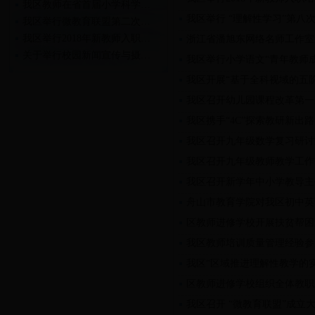
我区教师在省首届小学科学…
我区举行 “理解性学习”第八
我区举行微教育联盟第二次…
我区举行2018年新教师入职…
浙江省潘旭东网络名师工作室
关于举行校园新闻宣传与摄…
我区举行小学语文“青年教师
关于举行2018年新教师入职…
我区开展“基于全科视域的五
我区召开幼儿园课程改革第一
我区携手“4C”探索教研新出路
我区召开九年级数学复习研讨
我区召开九年级教师教学工作
我区召开新学年中小学教导主
舟山市教育学院对我区初中英
区教师进修学校开展扶贫帮困
我区教师培训质量管理经验参
我区“区域推进理解性教学的
区教师进修学校组织全体教职
我区召开 “微教育联盟”成立