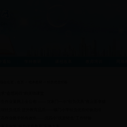
件通知
学科教研
课程改革
教师培训
网格
现在位置：
首页
->
校本教研
->
轻负优质经验
追求“会慧同行”的灵动课堂
学生作业量网上全公布 —— 沈家门一小“轻负优质”推出新举措
实现轻负优质 提升教育品质——螺门小学轻负优质经验总结
提高作业教学的有效性——沈四小“优质轻负”工作经验
朱家尖中学“轻负优质教育”实施方案