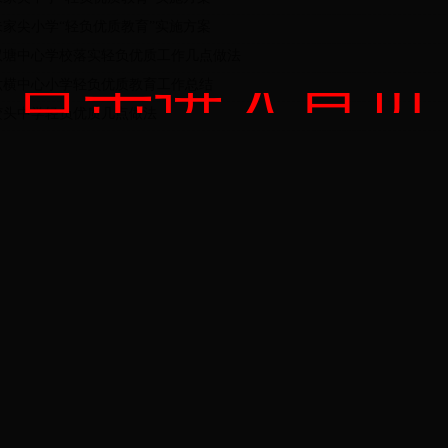
朱家尖小学“轻负优质教育”实施方案
双塘中心学校落实轻负优质工作几点做法
点击进入首页
六横中心小学轻负优质教育工作总结
蛟头中学轻负优质几点做法